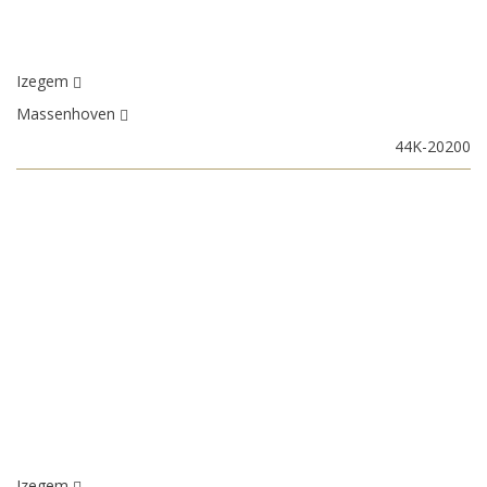
Izegem
Massenhoven
44K-20200
Izegem